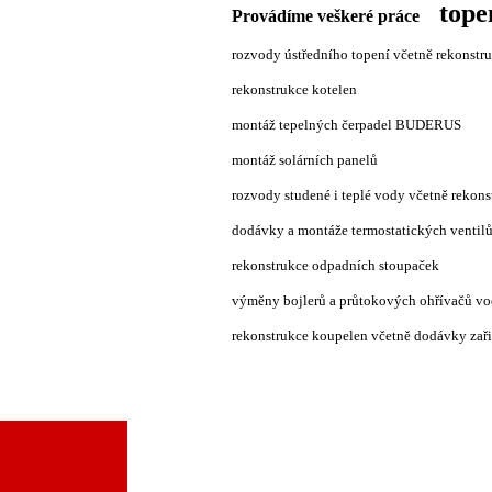
tope
Provádíme veškeré práce
rozvody ústředního topení včetně rekonstr
rekonstrukce kotelen
montáž tepelných čerpadel BUDERUS
montáž solárních panelů
rozvody studené i teplé vody včetně rekons
dodávky a montáže termostatických ventil
rekonstrukce odpadních stoupaček
výměny bojlerů a průtokových ohřívačů v
rekonstrukce koupelen včetně dodávky zař