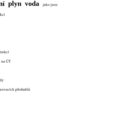
ní plyn voda
jako jsou:
ukcí
trukcí
ů na ÚT
ody
izovacích předmětů