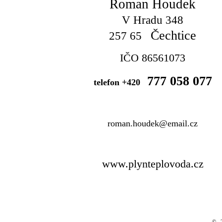
Roman Houdek
V Hradu 348
Čechtice
257 65
IČO 86561073
777 058 077
telefon +420
roman.houdek@email.cz
www.plynteplovoda.cz
© 